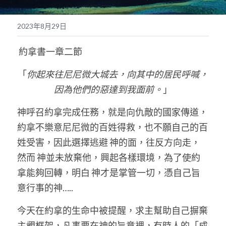
奉獻支持
繁體中文
2023年8月29日
靈糧媒體鏈接
繁體中文
POWERED BY
 約拿書一章二節
「
你起來往尼尼微大城去，向其中的居民呼喊，
因為他們的惡達到我面前。
」
神呼召約拿完成任務，就是向仇敵的國家傳道，
約拿不樂意尼尼微的百姓得救，也不願自己的百
姓受害，因此選擇逃避 神的面，往反方向走，
然而 神並未放棄他，興起各樣環境，為了使約
拿能夠回轉，明白 神才是掌管一切，憑自己旨
意行事的神…..
今天在約拿的生命中被提醒，求主幫助自己摒棄
主觀框架，凡事要在神的旨意裡，有時人的「成