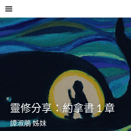
首頁
認識我們
Harvest Vancouver
歷史簡介
教會核心價值
團契生活
簡介
使命異象
使命異象
媒體專區
台語團契
同工團隊
Harvest 聚會信息
禱告會
宣教事工
生活事神的話
活動訊息
晨禱靈修
受洗見證
聯絡我們
信望愛團契
靈修分享：約拿書 1 章
Harvest Choir
主題查經
主日直播
探訪之行2023
靈修部落格
聯絡方式
譚淑鵑 姊妹
父母團契
靈修小語
新朋友
搜索