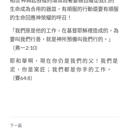
相信 神興起各樣的環境為著要親自雕塑我們的
生命成為合用的器皿，有順服的行動還要有順服
的生命回應神榮耀的呼召！
「我們原是他的工作，在基督耶穌裡造成的，為
要叫我們行善，就是神所預備叫我們行的。」
（弗一2:10）
耶 和 華 啊 ， 現 在 你 仍 是 我 們 的 父 ！ 我 們 是 
泥 ， 你 是 窯 匠 ； 我 們 都 是 你 手 的 工 作 。
（賽64:8）
下一篇