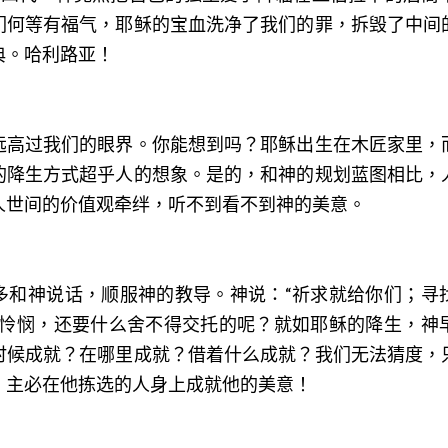
们何等有福气，耶稣的宝血洗净了我们的罪，拆毁了中间
典。哈利路亚！
远高过我们的眼界。你能想到吗？耶稣出生在木匠家里，
的降生方式超乎人的想象。是的，和神的规划蓝图相比，
人世间的价值观牵绊，听不到看不到神的美意。
多和神说话，顺服神的教导。神说：“祈求就给你们；寻
的怜悯，还要什么舍不得交托的呢？就如耶稣的降生，神
时候成就？在哪里成就？借着什么成就？我们无法猜度，
，主必在他拣选的人身上成就他的美意！