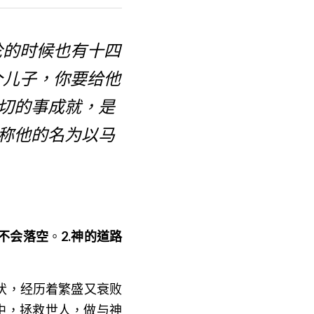
伦的时候也有十四
个儿子，你要给他
切的事成就，是
称他的名为以马
许不会落空
。
2.神的道路
伏，经历着繁盛又衰败
中，拯救世人，做与神