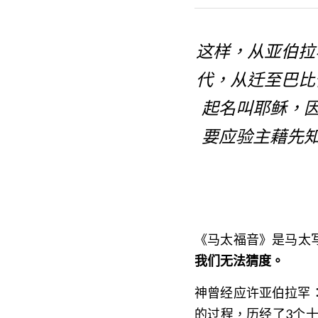
这样，从亚伯拉
代，从迁至巴比
起名叫耶稣，
要应验主藉先
《马太福音》是马太
我们无法猜度。
神曾经应许亚伯拉罕
的过程，历经了3个