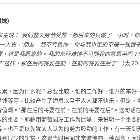
桃姐妹）
家主说：
‘我们整天劳苦受热，那后来的只做了一小时，
一人说：‘朋友，我不亏负你。你与我讲定的不是一钱银
样，这是我愿意的。
我的东西难道不可随我的意思用吗？
？’这样，那在后的将要在前，在前的将要在后了“ 
（太 20:
很累，因为什么呢？总要比较，谁的工作好、谁开的车好
钱等等。比较产生了妒忌以至于人人都不快乐。但是，当我
值观。“那在后的将要在前，在前的将要在后”。这句话在
么的重要。耶稣用葡萄园雇工作为比喻，来说明一个重要
得。也不是以先犹太人认为的努力殷勤的工作，有一天到
得到很少的奖赏，这是当时民间非常流传的一种观念，大