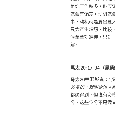
是你工作越多，你应
就会有偏差，动机就
事，动机就是爱出爱
只会产生埋怨、比较
候单单对准神，只对 
解。
馬太 20: 17-34 （
马太20章 耶稣说：“
我
预备的，就赐给谁。
都想得到，但谁有资
分，这些位分不是凭