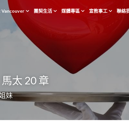
t Vancouver
團契生活
媒體專區
宣教事工
聯絡
太 20 章
榮姐妹