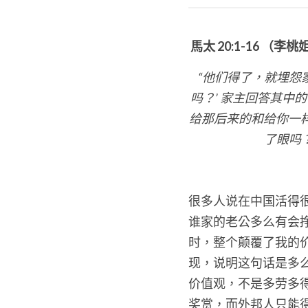
 馬太 20:1-16 （李
“他们得了，就埋怨
吗？’
家主回答其中的
给那后来的和给你一
了眼吗
很多人说在中国活得
谁家的老公多么有会挣
时，整个颠覆了我的价
现，说明这句话是多
价值观，不是多劳多
奖赏，而外邦人只能