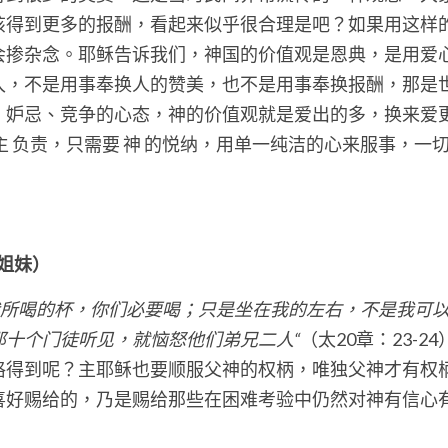
该得到更多的报酬，看起来似乎很合理是吧？如果用这样
会掺杂念。耶稣告诉我们，神国的价值观是恩典，是用爱
入，不是用事奉换人的赞美，也不是用事奉换报酬，那是
、妒忌、竞争的心态，神的价值观就是爱出的多，换来爱
主 负责，只需要 神 的悦纳，用单一纯洁的心来服事，一
鳳榮姐妹）
所喝的杯，你们必要喝；只是坐在我的左右，不是我可
那十个门徒听见，就恼怒他们弟兄二人“
（太20章：23-
格得到呢？主耶稣也要顺服父神的权柄，唯独父神才有权
喜好赐给的，乃是赐给那些在困难考验中仍然对神有信心