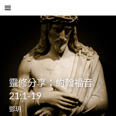
首頁
認識我們
Harvest Vancouver
歷史簡介
教會核心價值
團契生活
簡介
使命異象
使命異象
媒體專區
台語團契
同工團隊
Harvest 聚會信息
禱告會
宣教事工
生活事神的話
靈修分享：約翰福音
活動訊息
晨禱靈修
受洗見證
聯絡我們
信望愛團契
21:1-19
Harvest Choir
主題查經
主日直播
探訪之行2023
靈修部落格
聯絡方式
鄧玥
父母團契
靈修小語
新朋友
搜索