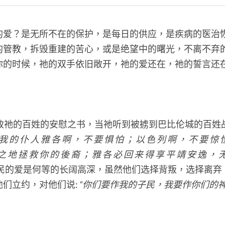
的爱？是无所不在的保护，是每日的供应，是疾病的医治
的管教，拆毁重建的苦心，或是绝望中的曙光，不离不弃
你的时候，祂的双手依旧敞开，祂的爱还在，祂的誓言还
神致祂的百姓的安慰之书，当祂听到被掳到巴比伦城的百姓
“我 的 仆 人 雅 各 啊 ， 不 要 惧 怕 ； 以 色 列 啊 ， 不 要 惊 
之 地 拯 救 你 的 後 裔 ； 雅 各 必 回 来 得 享 平 靖 安 逸 ， 无
民的爱是何等的长阔高深，虽然他们选择背叛，选择离弃
们立约，对他们说: 
“你们要作我的子民，我要作你们的神