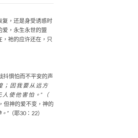
恢复，还是身受诱惑时
的爱，永生永世的盟
在，祂的应许还在，只
战抖惧怕而不平安的声
惶 ； 因 我 要 从 远 方 
 人 使 他 害 怕 。” （ 
，但神的爱不变，神的
。”
（耶30：22）