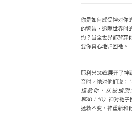
你是如何感受神对你
的警告，追随世界时
约？当全世界都背弃
要你真心地归回祂。
耶利米30章展开了
音时，祂对他们说：
 
拯 救 你 ， 从 被 掳 到 
耶30：10）
神对祂子
拯救不变，神重新和他