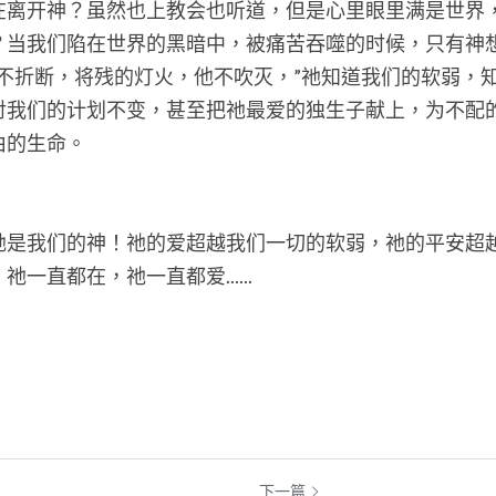
在离开神？虽然也上教会也听道，但是心里眼里满是世界
？当我们陷在世界的黑暗中，被痛苦吞噬的时候，只有神
他不折断，将残的灯火，他不吹灭，”祂知道我们的软弱，
对我们的计划不变，甚至把祂最爱的独生子献上，为不配
由的生命。
祂是我们的神！祂的爱超越我们一切的软弱，祂的平安超
一直都在，祂一直都爱......
下一篇