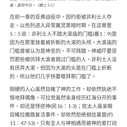
槛，直到今日。（撒上 5:5）
在前一章的亚弗战役中，因约柜被非利士人夺
走，以色列进入异常属灵黑暗时期。在这章里
5：5 说：非利士人不踏大滚庙的门槛(番1：9)是
因为在那里放着被折断的大滚的头颅。大滚庙的
门槛曾被认为是神圣的，不可践踏。神威吓要惩
罚那些模仿拜大滚者跳过门槛的人。非利士人没
有厌弃大滚，但因为大滚的头是在门槛上折断
的，所以他们几乎快要敬拜那门槛了。
刚硬的人心虽然目睹了神的工作，却依然执迷不
悟地拜偶像。可拉党虽然亲身经历红海分开的事
件，却还是悖逆神(民16：1-3)；犹太人虽亲眼
目睹拉撒路复活事件，却依然拒绝相信基督(约
11：47-53)。只有全人与神相遇而被神的爱打动