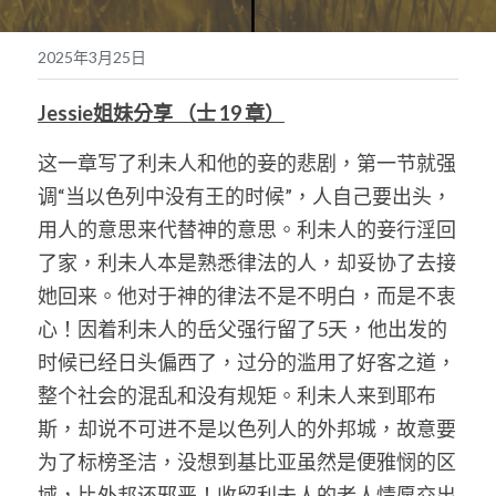
奉獻支持
繁體中文
2025年3月25日
靈糧媒體鏈接
繁體中文
POWERED BY
Jessie姐妹分享 （士 19 章）
这一章写了利未人和他的妾的悲剧，第一节就强
调“当以色列中没有王的时候”，人自己要出头，
用人的意思来代替神的意思。利未人的妾行淫回
了家，利未人本是熟悉律法的人，却妥协了去接
她回来。他对于神的律法不是不明白，而是不衷
心！因着利未人的岳父强行留了5天，他出发的
时候已经日头偏西了，过分的滥用了好客之道，
整个社会的混乱和没有规矩。利未人来到耶布
斯，却说不可进不是以色列人的外邦城，故意要
为了标榜圣洁，没想到基比亚虽然是便雅悯的区
域，比外邦还邪恶！收留利未人的老人情愿交出