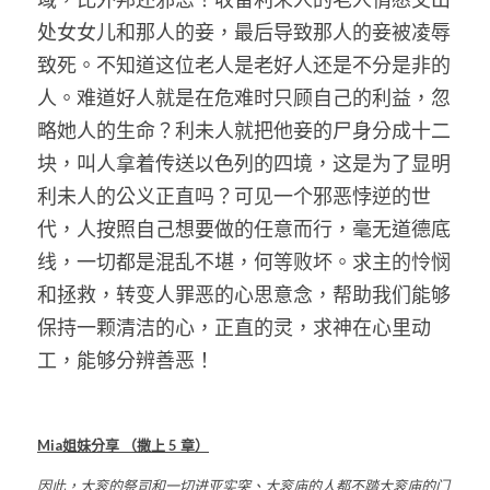
处女女儿和那人的妾，最后导致那人的妾被凌辱
致死。不知道这位老人是老好人还是不分是非的
人。难道好人就是在危难时只顾自己的利益，忽
略她人的生命？利未人就把他妾的尸身分成十二
块，叫人拿着传送以色列的四境，这是为了显明
利未人的公义正直吗？可见一个邪恶悖逆的世
代，人按照自己想要做的任意而行，毫无道德底
线，一切都是混乱不堪，何等败坏。求主的怜悯
和拯救，转变人罪恶的心思意念，帮助我们能够
保持一颗清洁的心，正直的灵，求神在心里动
工，能够分辨善恶！
Mia
姐妹分享
（撒上
 5 
章）
因此，大衮的祭司和一切进亚实突、大衮庙的人都不踏大衮庙的门