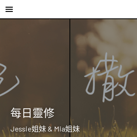
首頁
認識我們
Harvest Vancouver
歷史簡介
教會核心價值
團契生活
簡介
使命異象
使命異象
媒體專區
台語團契
同工團隊
Harvest 聚會信息
禱告會
宣教事工
生活事神的話
活動訊息
晨禱靈修
受洗見證
聯絡我們
信望愛團契
每日靈修
Harvest Choir
主題查經
主日直播
探訪之行2023
靈修部落格
聯絡方式
Jessie姐妹 & Mia姐妹
父母團契
靈修小語
新朋友
搜索