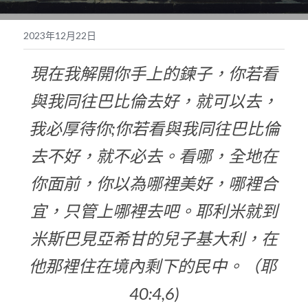
奉獻支持
繁體中文
2023年12月22日
靈糧媒體鏈接
繁體中文
POWERED BY
現在我解開你手上的鍊子，你若看
與我同往巴比倫去好，就可以去，
我必厚待你
;
你若看與我同往巴比倫
去不好，就不必去。看哪，全地在
你面前，你以為哪裡美好，哪裡合
宜，只管上哪裡去吧。耶利米就到
米斯巴見亞希甘的兒子基大利，在
他那裡住在境內剩下的民中。（耶 
40:4,6)