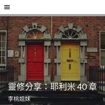
首頁
認識我們
Harvest Vancouver
歷史簡介
教會核心價值
團契生活
簡介
使命異象
使命異象
媒體專區
台語團契
同工團隊
Harvest 聚會信息
禱告會
宣教事工
生活事神的話
活動訊息
晨禱靈修
受洗見證
聯絡我們
信望愛團契
靈修分享：耶利米 40 章
Harvest Choir
主題查經
主日直播
探訪之行2023
靈修部落格
聯絡方式
李桃姐妹
父母團契
靈修小語
新朋友
搜索