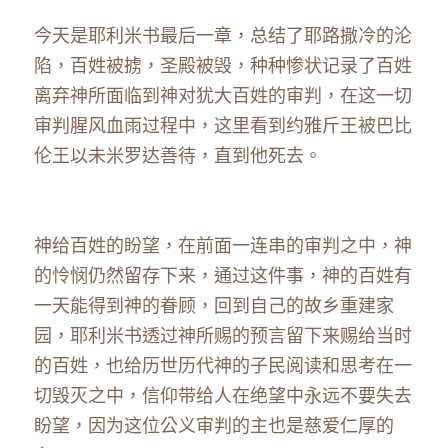
今天是耶利米书最后一章，总结了耶路撒冷的沦
陷，百姓被掳，圣殿被毁，种种惨状记录了百姓
离弃神所面临到神对犹大百姓的审判，在这一切
审判腥风血雨过程中，这里看到约雅斤王被巴比
伦王以未米罗达善待，直到他死去。 
神给百姓的盼望，在前面一连串的审判之中，神
的怜悯仍然留存下来，通过这件事，神的百姓有
一天能得到神的眷顾，回到自己的故乡重建家
园，耶利米书透过神所赐的预言留下来赐给当时
的百姓，也给历世历代神的子民阅读和思考在一
切毁灭之中，信仰带给人在绝望中永远不要失去
盼望，因为这位公义审判的主也是慈爱仁厚的