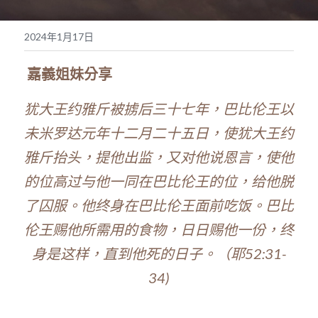
奉獻支持
繁體中文
2024年1月17日
靈糧媒體鏈接
繁體中文
POWERED BY
 嘉義姐妹分享 
犹大王约雅斤被掳后三十七年，巴比伦王以
未米罗达元年十二月二十五日，使犹大王约
雅斤抬头，提他出监，又对他说恩言，使他
的位高过与他一同在巴比伦王的位，给他脱
了囚服。他终身在巴比伦王面前吃饭。巴比
伦王赐他所需用的食物，日日赐他一份，终
身是这样，直到他死的日子。（耶52:31-
34)