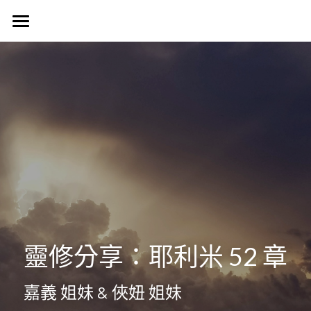
首頁
認識我們
Harvest Vancouver
歷史簡介
教會核心價值
團契生活
簡介
使命異象
使命異象
媒體專區
台語團契
同工團隊
Harvest 聚會信息
禱告會
宣教事工
生活事神的話
活動訊息
晨禱靈修
受洗見證
聯絡我們
信望愛團契
靈修分享：耶利米 52 章
Harvest Choir
主題查經
主日直播
探訪之行2023
靈修部落格
聯絡方式
嘉義 姐妹 & 俠妞 姐妹
父母團契
靈修小語
新朋友
搜索