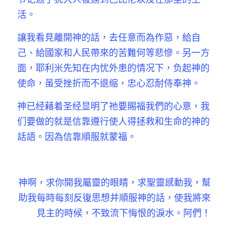
活。
讓我看見離開神的話，去任意而為作惡，給自
己、給國家和人民帶來的苦難何等悲慘。另一方
面，耶利米先知在内忧外患的情况下，负起神的
使命，虽受挫折而不退缩，忠心忍耐侍奉神。
神已经藉着圣经显明了祂要賜福我們的心意，我
们要做的就是信靠遵行使人得拯救和生命的神的
話語。因為信靠順服就蒙福。
神啊，求你開我屬靈的眼睛，求聖靈感動我，幫
助我每時每刻反復思想并順服神的話，使我將來
見主的時候，不致流下悔恨的淚水。阿們！