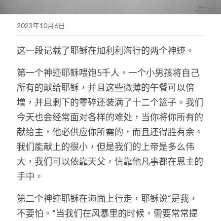
奉獻支持
繁體中文
2023年10月6日
靈糧媒體鏈接
繁體中文
POWERED BY
这一段记载了耶稣在加利利海行的两个神迹。
第一个神迹耶稣喂饱5千人，一个小男孩将自己
所有的献给耶稣，并且这些微薄的午餐可以倍
增，并且剩下的零碎还装满了十二个篮子。我们
今天也会经常面对各样的难处，当你将你所有的
献给主，他必供应你所需的，而且还得胜有余。
我们能献上的很小，但是我们的上帝是多么伟
大，我们可以依靠天父，信靠他凡事都在恩主的
手中。
第二个神迹耶稣在海面上行走，耶稣说“是我，
不要怕。”当我们在风暴里的时候，需要常常提