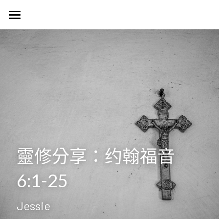
首頁
認識我們
Harvest Vancouver
歷史簡介
教會核心價值
團契生活
簡介
使命異象
使命異象
媒體專區
台語團契
同工團隊
Harvest 聚會信息
禱告會
宣教事工
生活事神的話
靈修分享：约翰福音
活動訊息
晨禱靈修
受洗見證
聯絡我們
信望愛團契
6:1-25
Harvest Choir
主題查經
主日直播
探訪之行2023
靈修部落格
聯絡方式
Jessie
父母團契
靈修小語
新朋友
搜索