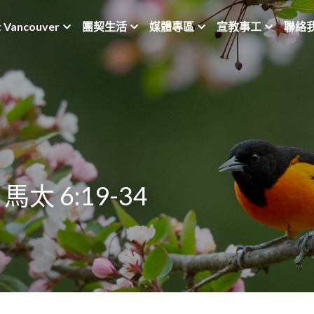
t Vancouver
團契生活
媒體專區
宣教事工
聯絡
太 6:19-34