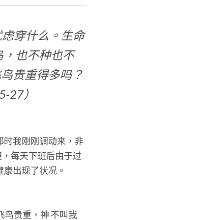
忧虑穿什么。生命
鸟，也不种也不
飞鸟贵重得多吗？
-27）
那时我刚刚调动来，非
惶，每天下班后由于过
健康出现了状况。
飞鸟贵重，神 不叫我