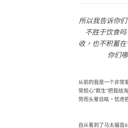
所以我告诉你们
不胜于饮食吗
收，也不积蓄在
你们哪
从前的我是一个非常
常担心“欺生”把我
劳而头晕目眩。忧虑
自从看到了马太福音6