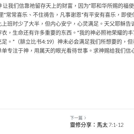
神 让我们信靠祂留存天上的财富，因为“耶和华所赐的福
里“常常喜乐、不住祷告，凡事谢恩”有平安有喜乐，即
比上班时少了大半，但内心安宁，心灵满足。天父耶稣告
穿衣，生命还有许多重要的东西。“我的神必照祂荣耀的丰
足。”（腓立比书4:19）神未必会满足我们所想要的，
单单专注于神，用属天的眼光看待世事。求神赐给我们信
下一篇
靈修分享：馬太 7:1-12