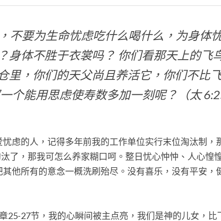
，不要为生命忧虑吃什么喝什么，为身体
？身体不胜于衣裳吗？
你们看那天上的飞
仓里，你们的天父尚且养活它，你们不比
一个能用思虑使寿数多加一刻呢？（太 6:25
爱忧虑的人，记得多年前我的工作单位实行末位淘汰制，
给淘汰了，那我可怎么养家糊口呵。整日忧心忡忡、人心惶
把其他所有的意念一概洗刷殆尽。没有喜乐，没有平安，
章25-27节，我的心瞬间被主点亮，我们是神的儿女，比