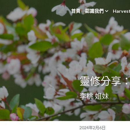
首頁
認識我們
Harves
靈修分享：馬
李桃 姐妹
2024年2月6日