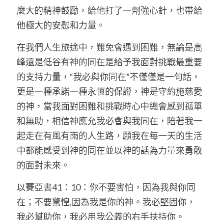
麼大的精神鼓勵，給他打了一劑強心針，也帶給
他極大的安慰和力量。
在我們人生旅途中，難免會遇到困難，無論是高
峰還是低谷有神的同在是給予我面對挑戰最重要
的支持力量，“我必與你同在”不僅僅是一句話，
更是一種承諾一種永恆的保證，神是守約施慈愛
的神，當我面對困難和挑戰時心中總會感到孤單
和無助，相信神應允我必會與我同在，陪著我一
起走在有風有雨的人生路，願我在每一天的生活
中都能感受到神的同在並以神的話為力量來勇敢
的面對未來。
以賽亞書41：10：你不要害怕，因為我與你同
在；不要驚惶,因為我是你的神。我必堅固你，
我必幫助你，我必用我公義的右手扶持你。