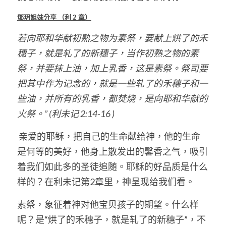
鄧玥姐妹分享
（利
 2 
章）
若向耶和华献初熟之物为素祭，要献上烘了的禾
穗子，就是轧了的新穗子，当作初熟之物的素
祭，并要抹上油，加上乳香，这是素祭。祭司要
把其中作为记念的，就是一些轧了的禾穗子和一
些油，并所有的乳香，都焚烧，是向耶和华献的
火祭。” (利未记 2:14-16 )
 亲爱的耶稣，把自己的生命献给神，他的生命
是何等的美好，他身上散发出的馨香之气，吸引
着我们如此多的圣徒追随。耶稣的好品质是什么
样的？在利未记第2章里，神呈现给我们看。
素祭，象征着神对他宝贝孩子的期望。什么样
呢？是“烘了的禾穗子，就是轧了的新穗子”，不