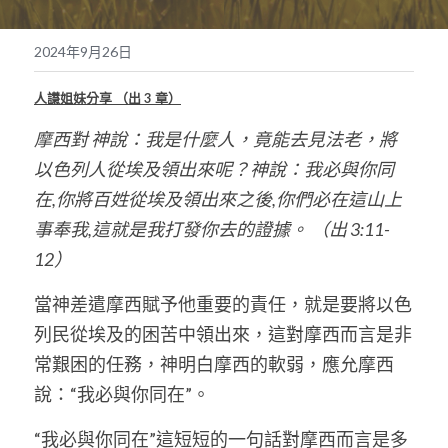
奉獻支持
繁體中文
2024年9月26日
靈糧媒體鏈接
繁體中文
POWERED BY
人譿姐妹分享 （出 3 章）
摩西對 神說：我是什麼人，竟能去見法老，將
以色列人從埃及領出來呢？神說：我必與你同
在,你將百姓從埃及領出來之後,你們必在這山上
事奉我,這就是我打發你去的證據。 （出 3:11-
12）
當神差遣摩西賦予他重要的責任，就是要將以色
列民從埃及的困苦中領出來，這對摩西而言是非
常艱困的任務，神明白摩西的軟弱，應允摩西
說：“我必與你同在”。
“我必與你同在”這短短的一句話對摩西而言是多