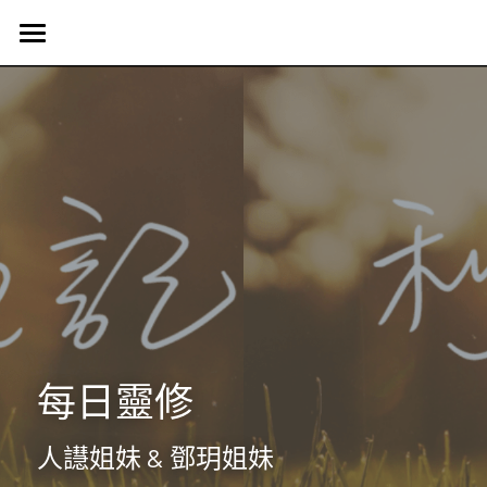
首頁
認識我們
Harvest Vancouver
歷史簡介
教會核心價值
團契生活
簡介
使命異象
使命異象
媒體專區
台語團契
同工團隊
Harvest 聚會信息
禱告會
宣教事工
生活事神的話
活動訊息
晨禱靈修
受洗見證
聯絡我們
信望愛團契
每日靈修
Harvest Choir
主題查經
主日直播
探訪之行2023
靈修部落格
聯絡方式
人譿姐妹 & 鄧玥姐妹
父母團契
靈修小語
新朋友
搜索