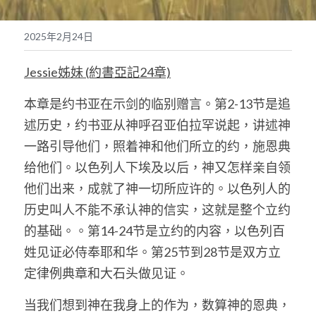
奉獻支持
繁體中文
2025年2月24日
靈糧媒體鏈接
繁體中文
POWERED BY
Jessie姊妹 (約書亞記24章)
本章是约书亚在示剑的临别赠言。第2-13节是追
述历史，约书亚从神呼召亚伯拉罕说起，讲述神
一路引导他们，照着神和他们所立的约，施恩典
给他们。以色列人下埃及以后，神又怎样亲自领
他们出来，成就了神一切所应许的。以色列人的
历史叫人不能不承认神的信实，这就是整个立约
的基础。。第14-24节是立约的内容，以色列百
姓见证必侍奉耶和华。第25节到28节是双方立
定律例典章和大石头做见证。
当我们想到神在我身上的作为，数算神的恩典，