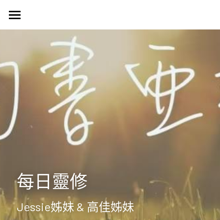
首頁
認識我們
Harvest Vancouver
歷史簡介
教會核心價值
團契生活
簡介
使命異象
使命異象
媒體專區
台語團契
同工團隊
Harvest 聚會信息
禱告會
宣教事工
生活事神的話
活動訊息
晨禱靈修
受洗見證
聯絡我們
信望愛團契
每日靈修
Harvest Choir
主題查經
主日直播
探訪之行2023
靈修部落格
聯絡方式
Jessie姊妹 & 高佳姊妹
父母團契
靈修小語
新朋友
搜索