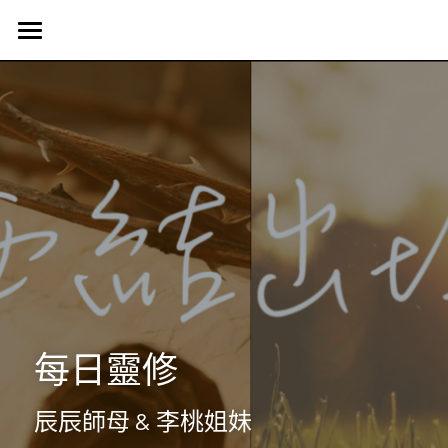
首頁
認識我們
Harvest Vancouver
歷史簡介
教會核心價值
團契生活
簡介
使命異象
使命異象
媒體專區
台語團契
同工團隊
Harvest 聚會信息
禱告會
宣教事工
生活事神的話
活動訊息
晨禱靈修
受洗見證
聯絡我們
信望愛團契
每日靈修
Harvest Choir
主題查經
主日直播
探訪之行2023
靈修部落格
聯絡方式
辰辰師母 & 李桃姐妹
父母團契
靈修小語
新朋友
搜索