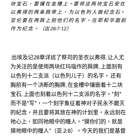
块
宝
石
，
要
镶
在
金
槽
上
。要
将
这
两
块
宝
石
安
在
以
弗
得
的
两
条
肩
带
上
，
为
以
色
列
人
做
纪
念
石。
亚
伦
要
在
两
肩
上
担
他
们
的
名
字
，
在
耶
和
华
面
前
作
为
纪
念
。 （出 28:7-12）
出埃及记
28
章详述了祭司的圣衣以弗得
,
让人尤
为关注的是使用两块红玛瑙作的肩牌
,
上面刻有
以色列十二支派（以色列儿子）的名字，
还有
胸前有一个决断的胸牌
,
在金槽中镶嵌着十二块
宝石
,
上面也刻着以色列十二支派的名字。“刻”
而不是“写”，一个刻字象征着神对子民永不磨灭
的紀念，并且要将其放在神的计划里，永远刻在
祂心上，如同祂眼中的瞳人。
“
摸你们的，就是
摸祂眼中的瞳人
”
（亚
2:8
）。今天的我们是基督