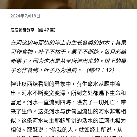
奉獻支持
繁體中文
2024年7月18日
靈糧媒體鏈接
繁體中文
POWERED BY
辰辰師母分享 （結 47 章）
在河这边与那边的岸上必生长各类的树木；其果
可作食物，叶子不枯干，果子不断绝。每月必结
新果子，因为这水是从圣所流出来的。树上的果
子必作食物，叶子乃为治病。 （
结47：12）
神让以西结看到的异象中，有生命水从殿中流
出。河水不断变宽变深，所到之处都赐下生命和
富足。河水一直流到四海，除去了一切死亡，带
来了生命。这条河水与伊甸园流出的河水非常相
似。这条河水与主耶稣所讲的活水的江河也极为
相似。耶稣说：”信我的人，就如经上所说，从