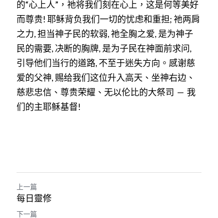
的“心上人”，祂将我们刻在心上，这是何等美好
而尊贵
!
耶稣背负我们一切的忧虑和重担
;
祂两肩
之力
,
担当神子民的软弱
,
祂全胸之爱
,
是为神子
民的需要
,
决断的胸牌
,
是为子民在神面前求问
,
引导他们当行的道路
,
不至于迷失方向。感谢慈
爱的父神
,
赐给我们这位升入高天、坐神右边、
慈悲忠信、尊贵荣耀、无以伦比的大祭司
  — 
我
们的主耶稣基督
!
上一篇
每日靈修
下一篇