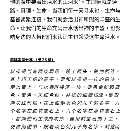
他的腹中要流出活水的江河来“。主耶稣就是道
路、真理、生命。当我们每一天寻求祂、生命与
基督紧紧连接，我们就会活出神所赐的丰盛的生
命。让我们的生命充满活水活出神的丰盛，也影
响身边的人带他们来认识主也领受这生命活水。
李桃姐妹分享
（出
 28 
章）
以
弗
得
当
有
两
条
肩
带
，
接
上
两
头
，
使
他
相
连
。
其
上
巧
工
织
的
带
子
，
要
和
以
弗
得
一
样
的
做
法
，
用
以
束
上
，
与
以
弗得
接
连
一
块
，
要
用
金
线
和
蓝
色
、
紫
色
、
朱
红
色
线
，
并
捻
的
细
麻
做成
。要
取
两
块
红
玛
瑙
，
在
上
面
刻
以
色
列
儿
子
的
名
字
：六
个
名
字
在
这
块
宝
石
上
，
六
个
名
字
在
那
块
宝
石
上
，
都
照
他
们
生
来的
次
序
。要
用
刻
宝
石
的
手
工
，
彷
佛
刻
图
书
，
按
着
以
色
列
儿
子
的
名
字
，
刻
这两