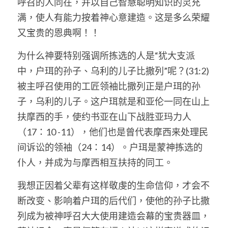
呼召的人同在，并以自己智慧聪明知识的灵充
满，使人有能力按着神心意建造。这是多么荣耀
又宝贵的恩典啊！！
为什么神要特别强调所拣选的人是“犹大支派
中，户珥的孙子、乌利的儿子比撒列”呢？(31:2)   
被主呼召使用的工匠领袖比撒列正是户珥的孙
子，乌利的儿子。这户珥就是和亚伦一同在山上
扶摩西的手，使约书亚在山下战胜亚玛力人
（17：10 -11），他们也是曾代表摩西来处理民
间诉讼的领袖（24：14）。户珥是蒙神拣选的
仆人，并成为与摩西相互扶持的同工。
我想正因着父辈有这样敬虔的生命信仰，才会不
断改变、影响着户珥的后代们，使他的孙子比撒
列成为被神呼召大大使用建造会幕的宝贵器皿，