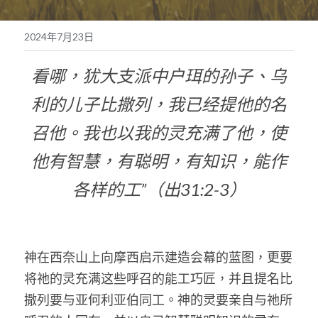
奉獻支持
繁體中文
2024年7月23日
靈糧媒體鏈接
繁體中文
POWERED BY
看哪，犹大支派中户珥的孙子、乌
利的儿子比撒列，我已经提他的名
召他。我也以我的灵充满了他，使
他有智慧，有聪明，有知识，能作
各样的工”（出31:2-3）
神在西奈山上向摩西启示建造会幕的蓝图，更要
将祂的灵充满这些呼召的能工巧匠，并且提名比
撒列要与亚何利亚伯同工。神的灵要亲自与祂所