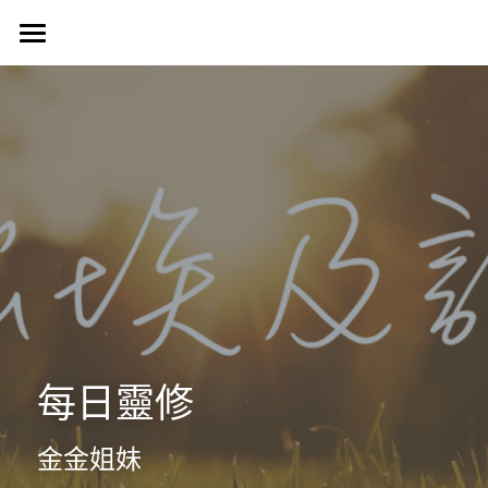
首頁
認識我們
Harvest Vancouver
歷史簡介
教會核心價值
團契生活
簡介
使命異象
使命異象
媒體專區
台語團契
同工團隊
Harvest 聚會信息
禱告會
宣教事工
生活事神的話
活動訊息
晨禱靈修
受洗見證
聯絡我們
信望愛團契
每日靈修
Harvest Choir
主題查經
主日直播
探訪之行2023
靈修部落格
聯絡方式
金金姐妹
父母團契
靈修小語
新朋友
搜索