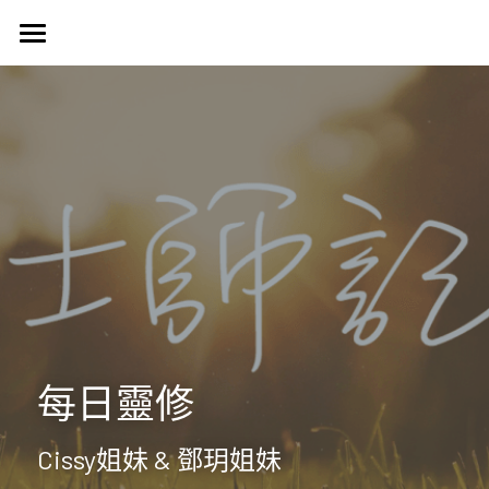
首頁
認識我們
Harvest Vancouver
歷史簡介
教會核心價值
團契生活
簡介
使命異象
使命異象
媒體專區
台語團契
同工團隊
Harvest 聚會信息
禱告會
宣教事工
生活事神的話
活動訊息
晨禱靈修
受洗見證
聯絡我們
信望愛團契
每日靈修
Harvest Choir
主題查經
主日直播
探訪之行2023
靈修部落格
聯絡方式
Cissy姐妹 & 鄧玥姐妹
父母團契
靈修小語
新朋友
搜索