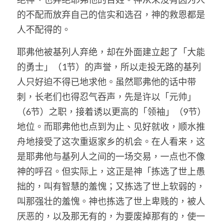
的不配而放弃自己的信实和选召，神的救恩都是
人不配得的。
耶弗他被基列人弃绝，却在外面建立起了「大能
的勇士」（1节）的声誉，所以走投无路的基列
人只好迫不得已地求他。虽然耶弗他的话中带
刺，长老们也得忍气吞声，先是许以「元帅」
（6节）之职，接着诱以更高的「领袖」（9节）
地位。而耶弗他也点到为止、见好就收，顺水推
舟地接受了这次重返家乡的机会。在人看来，这
是耶弗他与基列人之间的一场交易，一点也不像
神的呼召。但实际上，这正是神「拣选了世上愚
拙的，叫有智慧的羞愧；又拣选了世上软弱的，
叫那强壮的羞愧。神也拣选了世上卑贱的，被人
厌恶的，以及那无有的，为要废掉那有的，使一