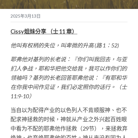
奉獻支持
繁體中文
2025年3月13日
靈糧媒體鏈接
繁體中文
POWERED BY
Cissy姐妹分享 （士 11 章）
他叫有权柄的失位，叫卑微的升高 (路 1：52)
耶弗他对基列的长老说：『你们叫我回去，与亚
扪人争战，耶和华把他交给我，我可以作你们的
领袖吗？基列的长老回答耶弗他说：『有耶和华
在你我中间作见证，我们必定照你的话行。（士 
11:9-10）
当自以为配得产业的以色列人不肯顺服神、也不
配求神拯救的时候，神就从产业之外兴起百姓眼
中看为不配的耶弗他作拯救（29节），来拯救弃
绝神、也弃绝耶弗他的百姓。神从来没有因为人