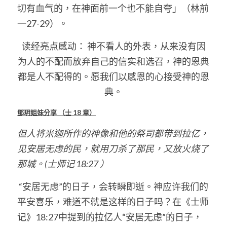
切有血气的，在神面前一个也不能自夸」（林前
一27-29）。
读经亮点感动： 神不看人的外表，从来没有因
为人的不配而放弃自己的信实和选召，神的恩典
都是人不配得的。愿我们以感恩的心接受神的恩
典。
鄧玥姐妹分享
（士
 18 
章）
但人将米迦所作的神像和他的祭司都带到拉亿，
见安居无虑的民，就用刀杀了那民，又放火烧了
那城。(士师记 18:27 ）
 “安居无虑”的日子，会转瞬即逝。神应许我们的
平安喜乐，难道不就是这样的日子吗？在《士师
记》18:27中提到的拉亿人“安居无虑”的日子，