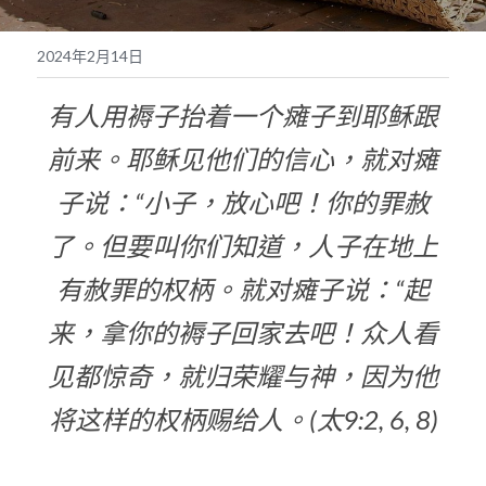
奉獻支持
繁體中文
2024年2月14日
靈糧媒體鏈接
繁體中文
POWERED BY
有人用褥子抬着一个瘫子到耶稣跟
前来。耶稣见他们的信心，就对瘫
子说：“小子，放心吧！你的罪赦
了。
但要叫你们知道，人子在地上
有赦罪的权柄。就对瘫子说：“起
来，拿你的褥子回家去吧！众人看
见都惊奇，就归荣耀与神，因为他
将这样的权柄赐给人。
(太9:2, 6, 8)