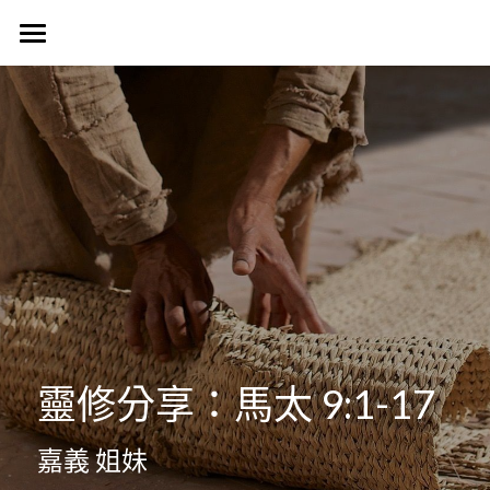
首頁
認識我們
Harvest Vancouver
歷史簡介
教會核心價值
團契生活
簡介
使命異象
使命異象
媒體專區
台語團契
同工團隊
Harvest 聚會信息
禱告會
宣教事工
生活事神的話
活動訊息
晨禱靈修
受洗見證
聯絡我們
信望愛團契
靈修分享：馬太 9:1-17
Harvest Choir
主題查經
主日直播
探訪之行2023
靈修部落格
聯絡方式
嘉義 姐妹
父母團契
靈修小語
新朋友
搜索