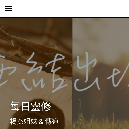
首頁
認識我們
Harvest Vancouver
歷史簡介
教會核心價值
團契生活
簡介
使命異象
使命異象
媒體專區
台語團契
同工團隊
Harvest 聚會信息
禱告會
宣教事工
生活事神的話
活動訊息
晨禱靈修
受洗見證
聯絡我們
信望愛團契
每日靈修
Harvest Choir
主題查經
主日直播
探訪之行2023
靈修部落格
聯絡方式
楊杰姐妹 & 傳道
父母團契
靈修小語
新朋友
搜索