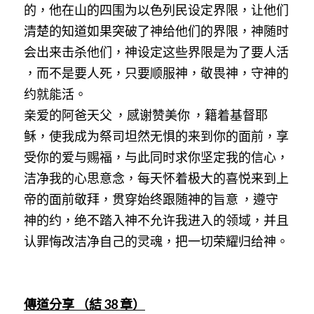
的，他在山的四围为以色列民设定界限，让他们
清楚的知道如果突破了神给他们的界限，神随时
会出来击杀他们，神设定这些界限是为了要人活 
，而不是要人死，只要顺服神，敬畏神，守神的
约就能活。
亲爱的阿爸天父 ，感谢赞美你 ，籍着基督耶
稣，使我成为祭司坦然无惧的来到你的面前，享
受你的爱与赐福，与此同时求你坚定我的信心，
洁净我的心思意念，每天怀着极大的喜悦来到上
帝的面前敬拜，贯穿始终跟随神的旨意 ，遵守
神的约，绝不踏入神不允许我进入的领域，并且
认罪悔改洁净自己的灵魂，把一切荣耀归给神。
傳道分享
（結
 38 
章）