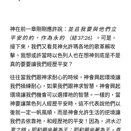
神在前一章剛剛應許說：
並 且 我 要 與 他 們 立 
平 安 的 約 ， 作 為 永 約
（結 37:26
）。可是，
接下來，我們又看見神允許瑪各地的歌革賴攻
擊。我想或許當時以色列人也在想神到底是不是
真的要要讓我們經歷平安？
往往當我們跟神求耐心的時候，神會興起環境讓
我們操練耐心，如果我們跟神求智慧，神會興起
環境讓我們機會可以選擇祂的智慧。一樣的，當
神要讓葉色列人經歷平安時，這不代表說他們以
後就一定一帆風順，而是神會允許生活的逆境讓
我們去依靠祂，和經歷祂的平安！因為，
洪水氾
濫之時，耶和華坐著為王；耶和華坐著為王，直