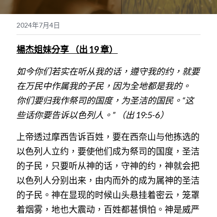
奉獻支持
繁體中文
2024年7月4日
靈糧媒體鏈接
繁體中文
POWERED BY
楊杰姐妹分享 （出 19 章）
如今你们若实在听从我的话，遵守我的约，就要
在万民中作属我的子民，因为全地都是我的。 
你们要归我作祭司的国度，为圣洁的国民。“这
些话你要告诉以色列人。” （出 19:5-6）
上帝透过摩西告诉百姓，要在西奈山与他拣选的
以色列人立约，要使他们成为祭司的国度，圣洁
的子民，只要听从神的话，守神的约，神就会把
以色列人分别出来，由内而外的成为属神的圣洁
的子民。神在显现的时候山头悬挂着密云，笼罩
着烟雾，地也大震动，百姓都甚惧怕。神是威严