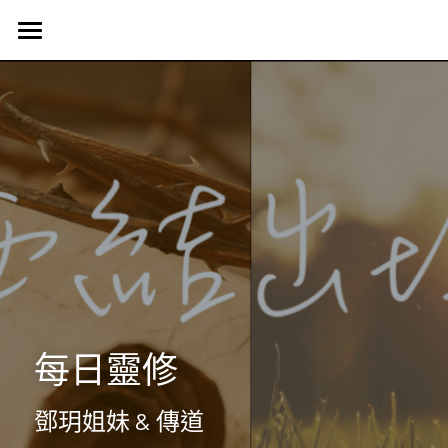
首頁
認識我們
Harvest Vancouver
歷史簡介
教會核心價值
團契生活
簡介
使命異象
使命異象
媒體專區
台語團契
同工團隊
Harvest 聚會信息
禱告會
宣教事工
生活事神的話
活動訊息
晨禱靈修
受洗見證
聯絡我們
信望愛團契
每日靈修
Harvest Choir
主題查經
主日直播
探訪之行2023
靈修部落格
聯絡方式
鄧玥姐妹 & 傳道
父母團契
靈修小語
新朋友
搜索