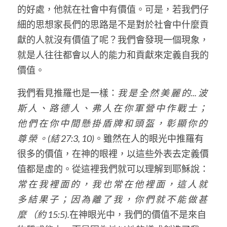
的好處，他就在社會中有價值。可是，若我們仔
細的思想家長們的思路是不是對於社會中什麼貢
獻的人就沒有價值了呢？我們會發現一個現象，
就是人往往都會以人的能力和貢獻來定義自我的
價值。
我們看見推羅也是一樣：
我 是 全 然 美 麗 的... 波 
斯 人 、 路 德 人 、 弗 人 在 你 軍 營 中 作 戰 士 ； 
他 們 在 你 中 間 懸 掛 盾 牌 和 頭 盔 ， 彰 顯 你 的 
尊 榮 。(結 27:3, 10)
。雖然在人的眼光中推羅有
很多的價值，在神的眼裡，以這些外表去定義價
值都是虛的。從這裡我們就可以理解到耶穌說：
常 在 我 裡 面 的 ， 我 也 常 在 他 裡 面 ， 這 人 就 
多 結 果 子 ； 因 為 離 了 我 ， 你 們 就 不 能 做 甚 
麼 （約 15:5).
在神眼光中，我們的價值不是來自