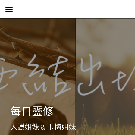
首頁
認識我們
Harvest Vancouver
歷史簡介
教會核心價值
團契生活
簡介
使命異象
使命異象
媒體專區
台語團契
同工團隊
Harvest 聚會信息
禱告會
宣教事工
生活事神的話
活動訊息
晨禱靈修
受洗見證
聯絡我們
信望愛團契
每日靈修
Harvest Choir
主題查經
主日直播
探訪之行2023
靈修部落格
聯絡方式
人譿姐妹 & 玉梅姐妹
父母團契
靈修小語
新朋友
搜索