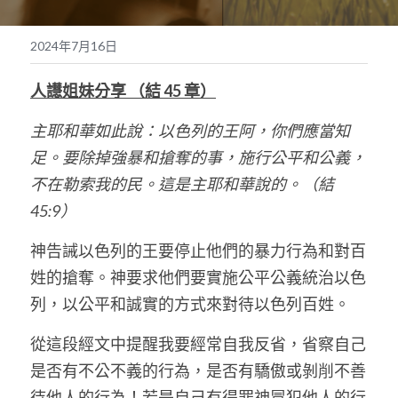
奉獻支持
繁體中文
2024年7月16日
靈糧媒體鏈接
繁體中文
POWERED BY
人譿姐妹分享 （結 45 章）
主耶和華如此說：以色列的王阿，你們應當知
足。要除掉強暴和搶奪的事，施行公平和公義，
不在勒索我的民。這是主耶和華說的。（結 
45:9）
神告誡以色列的王要停止他們的暴力行為和對百
姓的搶奪。神要求他們要實施公平公義統治以色
列，以公平和誠實的方式來對待以色列百姓。
從這段經文中提醒我要經常自我反省，省察自己
是否有不公不義的行為，是否有驕傲或剝削不善
待他人的行為！若是自己有得罪神冒犯他人的行