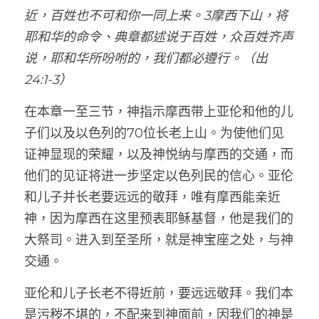
近，百姓也不可和你一同上来。3摩西下山，将
耶和华的命令、典章都述说于百姓，众百姓齐声
说，耶和华所吩咐的，我们都必遵行。（出 
24:1-3）
在本章一至三节，神指示摩西带上亚伦和他的儿
子们以及以色列的70位长老上山。为使他们见
证神显现的荣耀，以及神悦纳与摩西的交通，而
他们的见证将进一步坚定以色列民的信心。亚伦
和儿子并长老要远远的敬拜，唯有摩西能亲近
神，因为摩西在这里预表耶稣基督，他是我们的
大祭司。进入到至圣所，就是神宝座之处，与神
交通。
亚伦和儿子长老不得近前，要远远敬拜。我们本
是污秽不堪的，不配来到神面前，因我们的神是