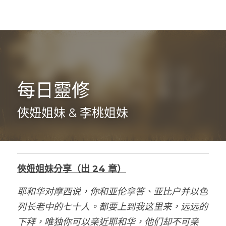
每日靈修
俠妞姐妹 & 李桃姐妹
俠妞姐妹分享（出 24 章）
耶和华对摩西说，你和亚伦拿答、亚比户并以色
列长老中的七十人。都要上到我这里来，远远的
下拜，唯独你可以亲近耶和华，他们却不可亲