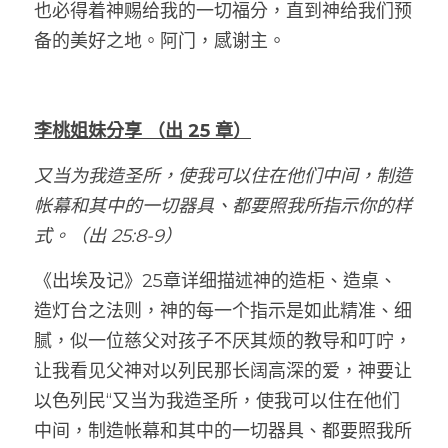
也必得着神赐给我的一切福分，直到神给我们预
备的美好之地。阿门，感谢主。
李桃姐妹分享
（出
 25 
章）
又当为我造圣所，使我可以住在他们中间，制造
帐幕和其中的一切器具、都要照我所指示你的样
式。（出 25:8-9）
《出埃及记》25章详细描述神的造柜、造桌、
造灯台之法则，神的每一个指示是如此精准、细
腻，似一位慈父对孩子不厌其烦的教导和叮咛，
让我看见父神对以列民那长阔高深的爱，神要让
以色列民“又当为我造圣所，使我可以住在他们
中间，制造帐幕和其中的一切器具、都要照我所